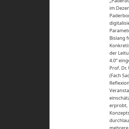
„Paderb
im Dezem
Paderbor
digitali
Paramete
Bislang 
Konkreti
der Leit
4.0“ ein
Prof. Dr
(Fach Sa
Reflexio
Veransta
einschät
erprobt,
Konzepts
durchlau
mehrere 