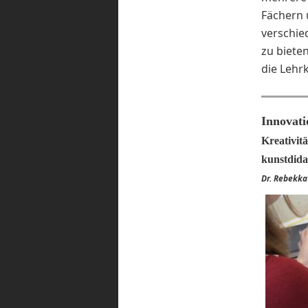
Fächern u
verschie
zu biete
die Lehr
Innovat
Kreativit
kunstdida
Dr. Rebekka