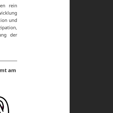
den rein
wicklung
tion und
pation,
ung der
ramt am