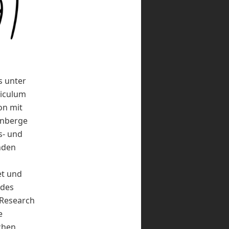
s unter
riculum
on mit
enberge
s- und
nden
et und
 des
-Research
e
chen