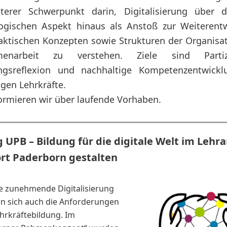
terer Schwerpunkt darin, Digitalisierung über 
ogischen Aspekt hinaus als Anstoß zur Weiterent
aktischen Konzepten sowie Strukturen der Organisa
enarbeit zu verstehen. Ziele sind Partizi
ungsreflexion und nachhaltige Kompetenzentwickl
igen Lehrkräfte.
formieren wir über laufende Vorhaben.
g UPB – Bildung für die digitale Welt im Leh
rt Paderborn gestalten
e zunehmende Digitalisierung
n sich auch die Anforderungen
ehrkräftebildung. Im