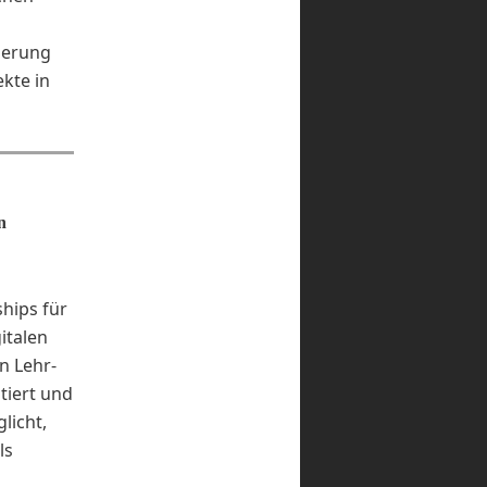
ierung
kte in
n
hips für
italen
n Lehr-
tiert und
licht,
ls