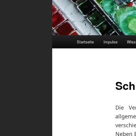
Hauptmenü
Startseite
Impulse
Wiss
Sch
Die Ve
allgeme
verschi
Neben E