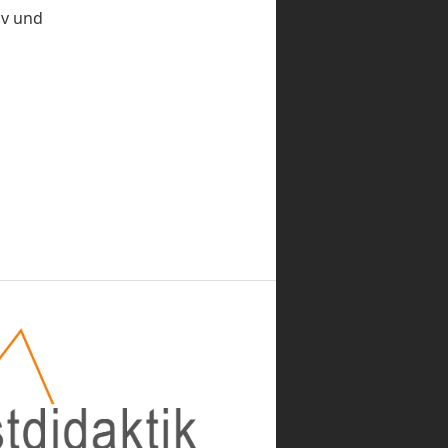
iv und