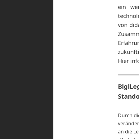
ein wei
technol
von did
Zusamm
Erfahr
zukünft
Hier in
BigiLe
Stando
Durch di
veränder
an die L