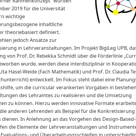
orner Rahmenkonzept“ wurden
ber 2019 für die Universität
n wichtige
sierungsbezogene inhaltliche
r theoriebasiert definiert.
fehlen jedoch Ansätze zur
sierung in Lehrveranstaltungen. Im Projekt BigiLeg UPB, da
ung von Prof. Dr. Rebekka Schmidt über die Förderlinie „Cur
geworben wurde, werden diese interdisziplinär in Kooperati
. Uta Häsel-Weide (Fach Mathematik) und Prof. Dr. Claudia T
chunterricht) entwickelt. Im Fokus steht dabei eine Planung
nshilfe, um die curricular verankerten Vorgaben in bestehe
ltungen des Lehramtes zu realisieren und die Umsetzung
zen zu können. Hierzu werden innovative Formate erarbeit
 die anderen Lehrenden als Beispiel für die Konkretisierung
 dienen. In Anlehnung an das Vorgehen des Design-Based
fen die Elemente der Lehrveranstaltungen und Instrument
Evaluations- und Überarbeitungsschleifen in unterschiedli