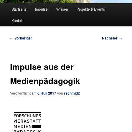
Hauptmenü
Startseite
Impulse
Wissen
Projekte & Events
Kontakt
Beitragsnavigation
←
Vorheriger
Nächster
→
Impulse aus der
Medienpädagogik
Veröffentlicht am
6. Juli 2017
von
rschmid2