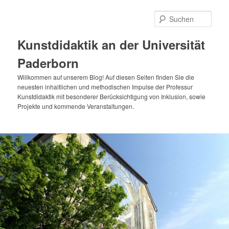
Zum
primären
Such
Inhalt
springen
Kunstdidaktik an der Universität
Paderborn
Willkommen auf unserem Blog! Auf diesen Seiten finden Sie die
neuesten inhaltlichen und methodischen Impulse der Professur
Kunstdidaktik mit besonderer Berücksichtigung von Inklusion, sowie
Projekte und kommende Veranstaltungen.