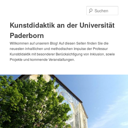
Zum
primären
Such
Inhalt
springen
Kunstdidaktik an der Universität
Paderborn
Willkommen auf unserem Blog! Auf diesen Seiten finden Sie die
neuesten inhaltlichen und methodischen Impulse der Professur
Kunstdidaktik mit besonderer Berücksichtigung von Inklusion, sowie
Projekte und kommende Veranstaltungen.