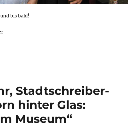
und bis bald!
er
hr, Stadtschreiber-
rn hinter Glas:
 im Museum“