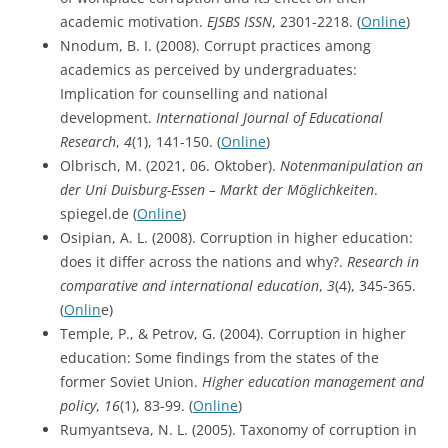
academic motivation.
EJSBS ISSN
, 2301-2218. (
Online
)
Nnodum, B. I. (2008). Corrupt practices among
academics as perceived by undergraduates:
Implication for counselling and national
development.
International Journal of Educational
Research
,
4
(1), 141-150. (
Online
)
Olbrisch, M. (2021, 06. Oktober).
Notenmanipulation an
der Uni Duisburg-Essen – Markt der Möglichkeiten
.
spiegel.de (
Online
)
Osipian, A. L. (2008). Corruption in higher education:
does it differ across the nations and why?.
Research in
comparative and international education
,
3
(4), 345-365.
(
Onlin
e)
Temple, P., & Petrov, G. (2004). Corruption in higher
education: Some findings from the states of the
former Soviet Union.
Higher education management and
policy
,
16
(1), 83-99. (
Online
)
Rumyantseva, N. L. (2005). Taxonomy of corruption in