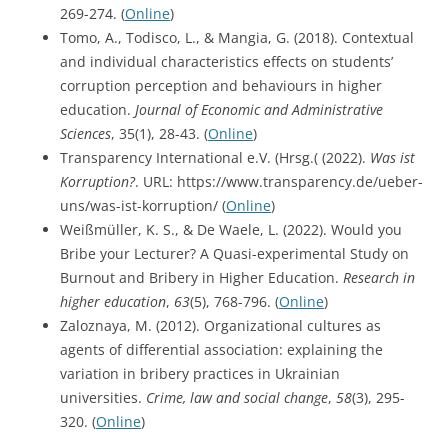
269-274. (
Online
)
Tomo, A., Todisco, L., & Mangia, G. (2018). Contextual
and individual characteristics effects on students’
corruption perception and behaviours in higher
education.
Journal of Economic and Administrative
Sciences
, 35(1), 28-43. (
Online
)
Transparency International e.V. (Hrsg.( (2022).
Was ist
Korruption?
. URL: https://www.transparency.de/ueber-
uns/was-ist-korruption/ (
Online
)
Weißmüller, K. S., & De Waele, L. (2022). Would you
Bribe your Lecturer? A Quasi-experimental Study on
Burnout and Bribery in Higher Education.
Research in
higher education
,
63
(5), 768-796. (
Online
)
Zaloznaya, M. (2012). Organizational cultures as
agents of differential association: explaining the
variation in bribery practices in Ukrainian
universities.
Crime, law and social change
,
58
(3), 295-
320. (
Online
)