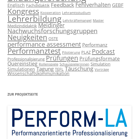
Fehlverhalten
Feedback
GEBF
Englisch
Fachdidaktik
Kongress
Kooperation
Lehramtsstudium
Lehrerbildung
Lehrkräftemangel
Master
Meidinger
Medizindidaktik
Nachwuchsforschungsgruppen
Neuigkeiten
OSTE
performance assessment
Performanz
Performanztest
Podcast
PLAZ
Pilotierung
Prüfungen
Prüfungsformate
Professionalisierung
Quereinstieg
Simulation
Rollenspiele
Schauspielerinnen
Täuschung
Tagung
Simulationen
TEFL
Vorträge
Wissenschaftskommunikation
ZUR PROJEKTSEITE