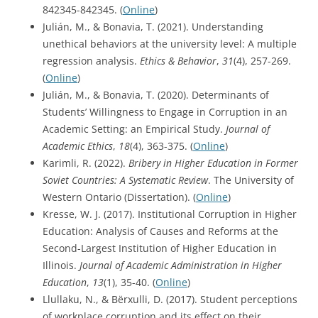
842345-842345. (
Online
)
Julián, M., & Bonavia, T. (2021). Understanding
unethical behaviors at the university level: A multiple
regression analysis.
Ethics & Behavior
,
31
(4), 257-269.
(
Online
)
Julián, M., & Bonavia, T. (2020). Determinants of
Students’ Willingness to Engage in Corruption in an
Academic Setting: an Empirical Study.
Journal of
Academic Ethics
,
18
(4), 363-375. (
Online
)
Karimli, R. (2022).
Bribery in Higher Education in Former
Soviet Countries: A Systematic Review
. The University of
Western Ontario (Dissertation). (
Online
)
Kresse, W. J. (2017). Institutional Corruption in Higher
Education: Analysis of Causes and Reforms at the
Second-Largest Institution of Higher Education in
Illinois.
Journal of Academic Administration in Higher
Education
,
13
(1), 35-40. (
Online
)
Llullaku, N., & Bërxulli, D. (2017). Student perceptions
of workplace corruption and its effect on their