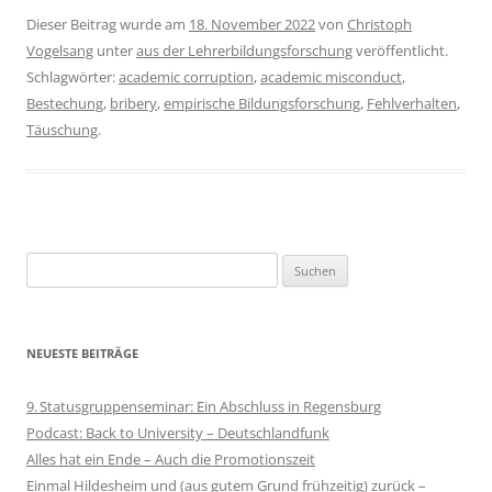
Dieser Beitrag wurde am
18. November 2022
von
Christoph
Vogelsang
unter
aus der Lehrerbildungsforschung
veröffentlicht.
Schlagwörter:
academic corruption
,
academic misconduct
,
Bestechung
,
bribery
,
empirische Bildungsforschung
,
Fehlverhalten
,
Täuschung
.
Suchen
nach:
NEUESTE BEITRÄGE
9. Statusgruppenseminar: Ein Abschluss in Regensburg
Podcast: Back to University – Deutschlandfunk
Alles hat ein Ende – Auch die Promotionszeit
Einmal Hildesheim und (aus gutem Grund frühzeitig) zurück –