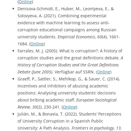
(
Online
)
Denisova-Schmidt, E., Huber, M., Leontyeva, E., &
Solovyeva, A. (2021). Combining experimental
evidence with machine learning to assess anti-
corruption educational campaigns among Russian
university students.
Empirical Economics
,
60
(4), 1661-
1684. (
Online
)
Farrales, M. J. (2005). What is corruption?: A history of
corruption studies and the great definitions debate.
A
History of Corruption Studies and the Great Definitions
Debate (June 2005)
. Verfügbar auf SSRN.
(Online)
Graeff, P., Sattler, S., Mehlkop, G., & Sauer, C. (2014).
Incentives and inhibitors of abusing academic
positions: Analysing university students’ decisions
about bribing academic staff.
European Sociological
Review
,
30
(2), 230-241. (
Online
)
Julián, M., & Bonavia, T. (2022). Students‘ Perceptions
of University Corruption in a Spanish Public
University: A Path Analysis.
Frontiers in psychology
,
13
,