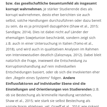
bzw. das gesellschaftliche Gesamtumfeld als insgesamt
korrupt wahrnehmen.
Je stärker Studierende dies als
korrupt wahrnehmen, desto eher berichten sie auch
selbst, solche Handlungen durchzuführen oder dazu bereit
zu sein, da es ja prinzipiell dazugehöre (Shaw et al., 2015;
Sandigov, 2014). Dies ist dabei nicht auf Länder der
ehemaligen Sowjetunion beschränkt, sondern zeigt sich
z.B. auch in einer Untersuchung in Italien (Tomo et al.,
2018), und wird auch in qualitativen Analysen im Rahmen
von Interviewstudien deutlich (Zaloznaya, 2012). Dabei bleit
natürlich die Frage, inwieweit die Entscheidung zu
Korruptionshandlung auf rein individuellen
Entscheidungen basiert, oder ob sich die Involvierten eher
den „Regeln eines Systems“ folgen.
Andere
Einflussfaktoren auf individueller Ebene sind die
Einstellungen und Orientierungen von Studierenden
(z.B.
ob sie Bestechung als kriminelle Handlung verstehen,
Shaw et al., 2015; wie stark sie selbst Bestechung als
soziale Norm ablehnen, vgl. Graeff et al., 2014; wie riskant