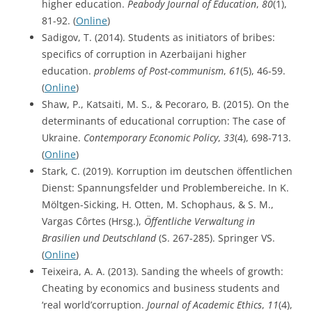
higher education.
Peabody Journal of Education
,
80
(1),
81-92. (
Online
)
Sadigov, T. (2014). Students as initiators of bribes:
specifics of corruption in Azerbaijani higher
education.
problems of Post-communism
,
61
(5), 46-59.
(
Online
)
Shaw, P., Katsaiti, M. S., & Pecoraro, B. (2015). On the
determinants of educational corruption: The case of
Ukraine.
Contemporary Economic Policy
,
33
(4), 698-713.
(
Online
)
Stark, C. (2019). Korruption im deutschen öffentlichen
Dienst: Spannungsfelder und Problembereiche. In K.
Möltgen-Sicking, H. Otten, M. Schophaus, & S. M.,
Vargas Côrtes (Hrsg.),
Öffentliche Verwaltung in
Brasilien und Deutschland
(S. 267-285). Springer VS.
(
Online
)
Teixeira, A. A. (2013). Sanding the wheels of growth:
Cheating by economics and business students and
‘real world’corruption.
Journal of Academic Ethics
,
11
(4),