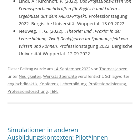
Lindl, A.; Kirchhoff, P. (2022).
Das Professionswissen von
Fremdsprachenlehrkräften für Englisch und Latein –
Ergebnisse aus dem FALKO-Projekt.
Professionstagung
2022. Bergische Universität Wuppertal. 13.09.2022.
Neuweg, H. G. (2022).
„Theorie“ und „Praxis“ in der
Lehrerbildung: Zwölf Denkfiguren im Spannungsfeld von
Wissen und Können.
Professionstagung 2022. Bergische
Universität Wuppertal. 12.09.2022.
Dieser Beitrag wurde am
14. September 2022
von
Thomas Janzen
unter
Neuigkeiten
,
Werkstattberichte
veröffentlicht. Schlagwörter:
englischdidaktik
,
Konferenz
,
Lehrerbildung
,
Professionalisierung
,
Professionsforschung
,
TEFL
.
Simulationen in anderen
Ausbildungskontexten: Pilot*innen