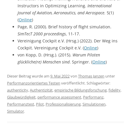
Instructors in Optimizing Learning.
International
Journal of Aviation, Aeronautics, and Aerospace.
5(1)
(
Online
)
Page, R. (2000). Brief history of flight simulation.
SimTecT 2000 proceedings
, 11-17.
Vereinigung Cockpit e.V. (Hrsg.) (2022). Der Weg ins
Cockpit. Vereinigung Cockpit e.V. (
Online
)
von Kopp, D. (Hrsg.). (2015).
Warum Piloten
glückliche(re) Menschen sind
. Springer. (
Online
)
Dieser Beitrag wurde am
9. Mai 2022
von
Thomas Janzen
unter
Performanzorientiertes Testen
veröffentlicht. Schlagwörter:
authenticity
,
Authentizität
,
empirische Bildungsforschung
,
fidelity
,
Glaubwürdigkeit
,
performance assessment
,
Performanz
,
Performanztest
,
Pilot
,
Professionalisierung
,
Simulationen
,
Simulator
.