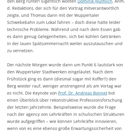
den Berg runter! Eigentlich wollten
Dominik (Rumlich
, Anm.
d. Redaktion), der sich für den Vortrag mitverantwortlich
zeigte, und Thomas dann mit der Wuppertaler
Schwebebahn zum Lokal fahren – doch diese hatte leider
technische Probleme. Während und nach dem Essen gab
es dann genug Gelegenheiten, sich bei kühlen Getränken
in der lauen Spätsommernacht weiter auszutauschen und
zu vernetzen.
Der nächste Morgen wurde dann um Punkt 6 lautstark von
den Wuppertaler Stadtwerken eingeläutet. Nach dem
Frühstück ging es dann (diesmal sogar mit Koffer!!) den
Berg wieder rauf, weniger anstrengend als am Vortag war
es nicht. Die Keynote von
Prof. Dr. Andreas Bonnet
bot
einen Überblick über rekonstruktive Professionsforschung
der letzten Jahrzehnte. Beispielsweise wurde die Frage
nach der agency von Lehrkräften in schulischen Strukturen
wurde aufgegriffen – wie können Lehrkräfte innovieren,
wenn von es eine ebenso große Erwartungssicherheit von