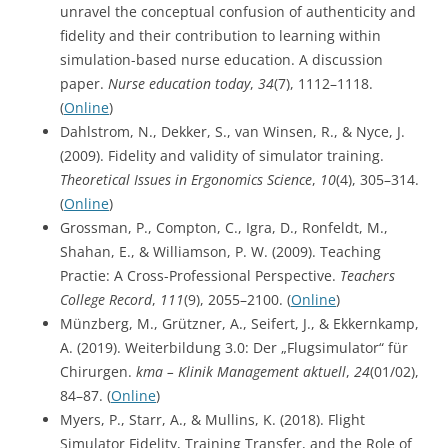
unravel the conceptual confusion of authenticity and
fidelity and their contribution to learning within
simulation-based nurse education. A discussion
paper.
Nurse education today
,
34
(7), 1112–1118.
(
Online
)
Dahlstrom, N., Dekker, S., van Winsen, R., & Nyce, J.
(2009). Fidelity and validity of simulator training.
Theoretical Issues in Ergonomics Science
,
10
(4), 305–314.
(
Online
)
Grossman, P., Compton, C., Igra, D., Ronfeldt, M.,
Shahan, E., & Williamson, P. W. (2009). Teaching
Practie: A Cross-Professional Perspective.
Teachers
College Record
,
111
(9), 2055–2100. (
Online
)
Münzberg, M., Grützner, A., Seifert, J., & Ekkernkamp,
A. (2019). Weiterbildung 3.0: Der „Flugsimulator“ für
Chirurgen.
kma – Klinik Management aktuell
,
24
(01/02),
84–87. (
Online
)
Myers, P., Starr, A., & Mullins, K. (2018). Flight
Simulator Fidelity, Training Transfer, and the Role of