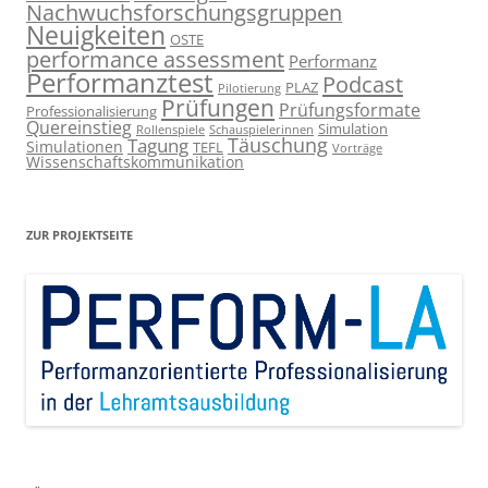
Nachwuchsforschungsgruppen
Neuigkeiten
OSTE
performance assessment
Performanz
Performanztest
Podcast
PLAZ
Pilotierung
Prüfungen
Prüfungsformate
Professionalisierung
Quereinstieg
Simulation
Rollenspiele
Schauspielerinnen
Täuschung
Tagung
Simulationen
TEFL
Vorträge
Wissenschaftskommunikation
ZUR PROJEKTSEITE