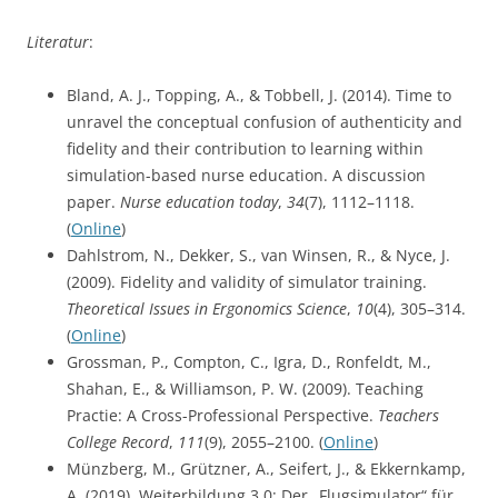
Literatur
:
Bland, A. J., Topping, A., & Tobbell, J. (2014). Time to
unravel the conceptual confusion of authenticity and
fidelity and their contribution to learning within
simulation-based nurse education. A discussion
paper.
Nurse education today
,
34
(7), 1112–1118.
(
Online
)
Dahlstrom, N., Dekker, S., van Winsen, R., & Nyce, J.
(2009). Fidelity and validity of simulator training.
Theoretical Issues in Ergonomics Science
,
10
(4), 305–314.
(
Online
)
Grossman, P., Compton, C., Igra, D., Ronfeldt, M.,
Shahan, E., & Williamson, P. W. (2009). Teaching
Practie: A Cross-Professional Perspective.
Teachers
College Record
,
111
(9), 2055–2100. (
Online
)
Münzberg, M., Grützner, A., Seifert, J., & Ekkernkamp,
A. (2019). Weiterbildung 3.0: Der „Flugsimulator“ für