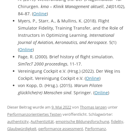
Chirurgen.
kma – Klinik Management aktuell
,
24
(01/02),
84–87. (
Online
)
Myers, P., Starr, A., & Mullins, K. (2018). Flight
Simulator Fidelity, Training Transfer, and the Role of
Instructors in Optimizing Learning.
International
Journal of Aviation, Aeronautics, and Aerospace.
5(1)
(
Online
)
Page, R. (2000). Brief history of flight simulation.
SimTecT 2000 proceedings
, 11-17.
Vereinigung Cockpit e.V. (Hrsg.) (2022). Der Weg ins
Cockpit. Vereinigung Cockpit e.V. (
Online
)
von Kopp, D. (Hrsg.). (2015).
Warum Piloten
glückliche(re) Menschen sind
. Springer. (
Online
)
Dieser Beitrag wurde am
9. Mai 2022
von
Thomas Janzen
unter
Performanzorientiertes Testen
veröffentlicht. Schlagwörter:
authenticity
,
Authentizität
,
empirische Bildungsforschung
,
fidelity
,
Glaubwürdigkeit
,
performance assessment
,
Performanz
,