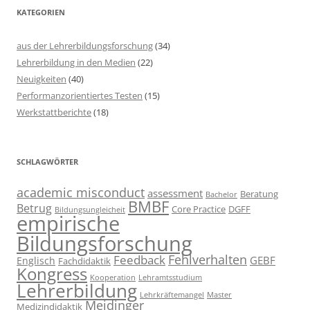
KATEGORIEN
aus der Lehrerbildungsforschung
(34)
Lehrerbildung in den Medien
(22)
Neuigkeiten
(40)
Performanzorientiertes Testen
(15)
Werkstattberichte
(18)
SCHLAGWÖRTER
academic misconduct
assessment
Beratung
Bachelor
BMBF
Betrug
Core Practice
DGFF
Bildungsungleicheit
empirische
Bildungsforschung
Fehlverhalten
Feedback
GEBF
Englisch
Fachdidaktik
Kongress
Kooperation
Lehramtsstudium
Lehrerbildung
Lehrkräftemangel
Master
Meidinger
Medizindidaktik