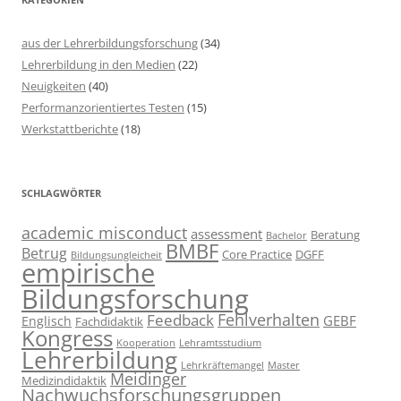
aus der Lehrerbildungsforschung
(34)
Lehrerbildung in den Medien
(22)
Neuigkeiten
(40)
Performanzorientiertes Testen
(15)
Werkstattberichte
(18)
SCHLAGWÖRTER
academic misconduct
assessment
Beratung
Bachelor
BMBF
Betrug
Core Practice
DGFF
Bildungsungleicheit
empirische
Bildungsforschung
Fehlverhalten
Feedback
GEBF
Englisch
Fachdidaktik
Kongress
Kooperation
Lehramtsstudium
Lehrerbildung
Lehrkräftemangel
Master
Meidinger
Medizindidaktik
Nachwuchsforschungsgruppen