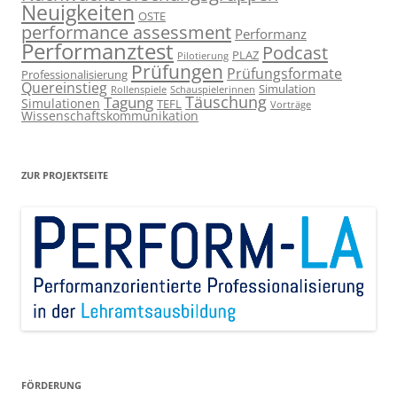
Neuigkeiten
OSTE
performance assessment
Performanz
Performanztest
Podcast
PLAZ
Pilotierung
Prüfungen
Prüfungsformate
Professionalisierung
Quereinstieg
Simulation
Rollenspiele
Schauspielerinnen
Täuschung
Tagung
Simulationen
TEFL
Vorträge
Wissenschaftskommunikation
ZUR PROJEKTSEITE
FÖRDERUNG