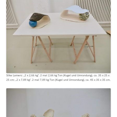
Silke Lamers: „2 x 2,66 kg“. 2 mal 2,66 kg Ton (Kugel und Umrandung), ca. 35 x 25 x
25 cm; „2 x 7,89 kg“. 2 mal 7,89 kg Ton (Kugel und Umrandung), ca. 45 x 35 x 35 cm.