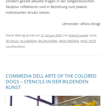
sondern gezielt aktuelle Fragen in der zeitgenössischen
Skulptur reflektieren und in Beziehung zum jeweils
individuellen Ansatz setzen.
Lehrender: Alfons Knogl
Dieser Beitrag wurde am
31. Januar 2020
von
Svenja Langer
unter
3D-Druck
,
ALLGEMEIN
,
BILDHAUEREI
,
NEUE MEDIEN
,
WISE 19/20
veröffentlicht.
COMMEDIA DELL ARTE OF THE COLORED
DOGS – STENCILS IN DER BILDENDEN
KUNST