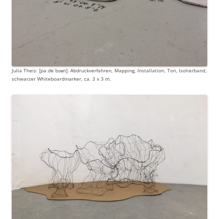
Julia Theis: [paːdɐˈbɔʁn]. Abdruckverfahren, Mapping, Installation, Ton, Isolierband,
schwarzer Whiteboardmarker, ca. 3 x 3 m.