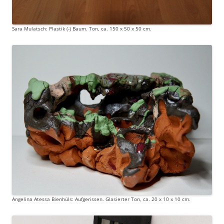
Sara Mulatsch: Plastik (-) Baum. Ton, ca. 150 x 50 x 50 cm.
Angelina Atessa Bienhüls: Aufgerissen. Glasierter Ton, ca. 20 x 10 x 10 cm.