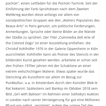
pochoir“, einen Leitfaden für die Pochoir-Technik. Seit der
Einführung der Farb-Sprühdosen nach dem Zweiten
Weltkrieg wurden diese anfangs vor allem von
sozialpolitischen Gruppen wie den „Ateliers Populaires des
Beaux Arts“ in Paris genutzt, um politische Forderungen,
Anmerkungen, Sprüche oder kleine Bilder an die Wände
der Städte zu sprühen. Der Titel „Commedia dell Arte of
the Colored Dogs“ ist einer Ausstellung entliehen, die
Christof Kohlhöfer 1976 in der Galerie Oppenheim in Köln
ausrichtetet. Kohlhöfer kann als Pionier des Stencils in der
bildenden Kunst gesehen werden, arbeitete er schon seit
den frühen 1970er Jahren mit der Schablone an einer
extrem vielschichtigen Malerei. Etwas später wurde das
Stenciling als Kunstform vor allem im Bezug zur
Punkkultur, u.a. in Amsterdam durch den Künstler Blek le
Rat bekannt. Spätestens seit Banksy im Oktober 2018 sein
Bild „Girl with Balloon“ im Rahmen einer Sotheby’s Auktion
in London nach seiner Versteigerung für gut eine Millionen
Pfund von selbst „zerstörte“, indem der untere Teil des