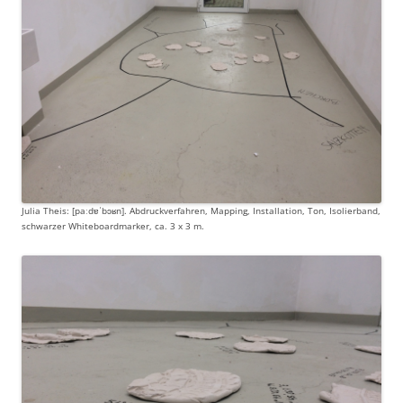
Julia Theis: [paːdɐˈbɔʁn]. Abdruckverfahren, Mapping, Installation, Ton, Isolierband,
schwarzer Whiteboardmarker, ca. 3 x 3 m.