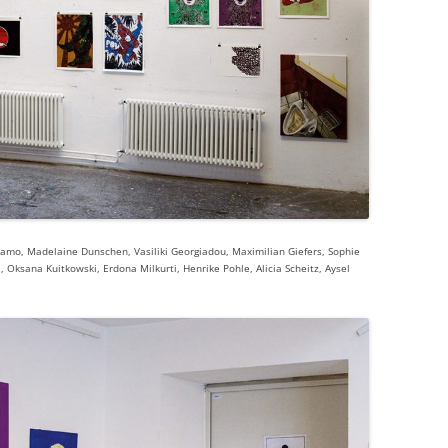
Camo, Madelaine Dunschen, Vasiliki Georgiadou, Maximilian Giefers, Sophie
 Oksana Kuitkowski, Erdona Milkurti, Henrike Pohle, Alicia Scheitz, Aysel