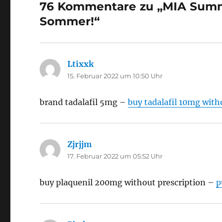
76 Kommentare zu „MIA Summe
Sommer!“
Ltixxk
sagt:
15. Februar 2022 um 10:50 Uhr
brand tadalafil 5mg –
buy tadalafil 10mg with
Zjrjjm
sagt:
17. Februar 2022 um 05:52 Uhr
buy plaquenil 200mg without prescription –
p