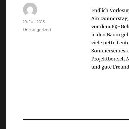
Endlich Vorlesu
Am
Donnerstag d
Autor
Veröffentlicht
10. Juli 2013
vor dem P9-Ge
am
Kategorien
Uncategorized
in den Baum geh
viele nette Leut
Sommersemester
Projektbereich 
und gute Freund