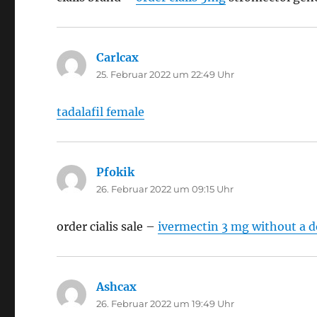
Carlcax
sagt:
25. Februar 2022 um 22:49 Uhr
tadalafil female
Pfokik
sagt:
26. Februar 2022 um 09:15 Uhr
order cialis sale –
ivermectin 3 mg without a d
Ashcax
sagt:
26. Februar 2022 um 19:49 Uhr