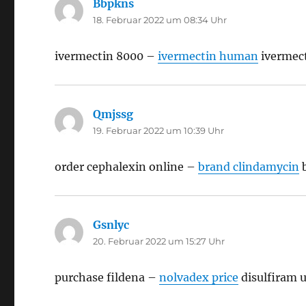
Bbpkns
sagt:
18. Februar 2022 um 08:34 Uhr
ivermectin 8000 –
ivermectin human
ivermect
Qmjssg
sagt:
19. Februar 2022 um 10:39 Uhr
order cephalexin online –
brand clindamycin
b
Gsnlyc
sagt:
20. Februar 2022 um 15:27 Uhr
purchase fildena –
nolvadex price
disulfiram 