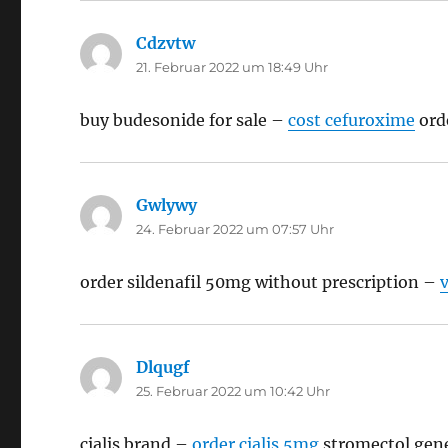
Cdzvtw
sagt:
21. Februar 2022 um 18:49 Uhr
buy budesonide for sale –
cost cefuroxime
ord
Gwlywy
sagt:
24. Februar 2022 um 07:57 Uhr
order sildenafil 50mg without prescription –
Dlqugf
sagt:
25. Februar 2022 um 10:42 Uhr
cialis brand –
order cialis 5mg
stromectol gen