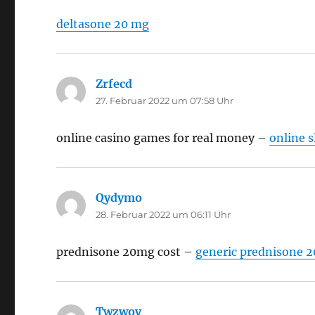
deltasone 20 mg
Zrfecd
sagt:
27. Februar 2022 um 07:58 Uhr
online casino games for real money –
online s
Qydymo
sagt:
28. Februar 2022 um 06:11 Uhr
prednisone 20mg cost –
generic prednisone 
Twzwoy
sagt: