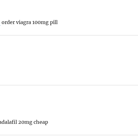
e
order viagra 100mg pill
adalafil 20mg cheap