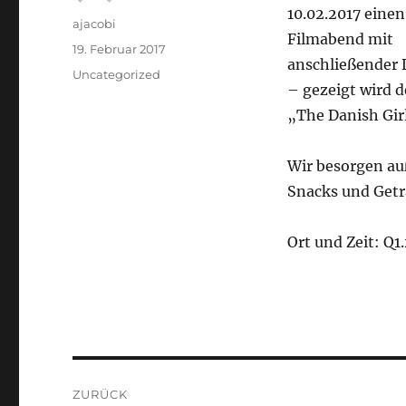
10.02.2017 einen
Autor
ajacobi
Filmabend mit
Veröffentlicht
19. Februar 2017
anschließender 
am
Kategorien
Uncategorized
– gezeigt wird d
„The Danish Gir
Wir besorgen a
Snacks und Get
Ort und Zeit: Q1
Beitragsnavigation
ZURÜCK