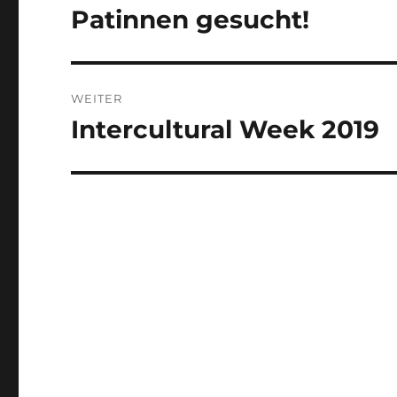
Patinnen gesucht!
Vorheriger
Beitrag:
WEITER
Intercultural Week 2019
Nächster
Beitrag: