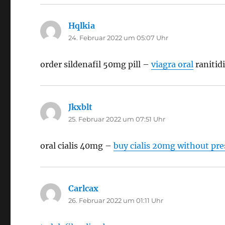
Hqlkia
sagt:
24. Februar 2022 um 05:07 Uhr
order sildenafil 50mg pill –
viagra oral
ranitid
Jkxblt
sagt:
25. Februar 2022 um 07:51 Uhr
oral cialis 40mg –
buy cialis 20mg without pre
Carlcax
sagt:
26. Februar 2022 um 01:11 Uhr