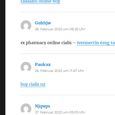
tadalafil online buy
Guhhjw
sagt:
26. Februar 2022 um 06:25 Uhr
rx pharmacy online cialis –
ivermectin 6mg ta
Paulcax
sagt:
26. Februar 2022 um 11:47 Uhr
buy cialis nz
Njqwps
sagt:
27. Februar 2022 um 05:05 Uhr