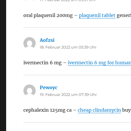
oral plaquenil 200mg –
plaquenil tablet
generi
Aofzsi
sagt:
18. Februar 2022 um 05:39 Uhr
ivermectin 6 mg –
ivermectin 6 mg for humans
Pewoyc
sagt:
19. Februar 2022 um 07:39 Uhr
cephalexin 125mg ca –
cheap clindamycin
buy