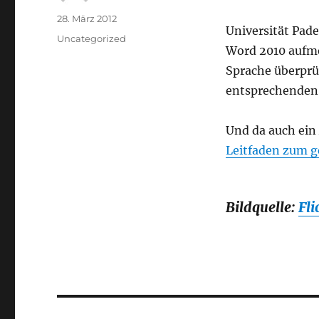
Autor
Veröffentlicht
28. März 2012
Universität Pade
am
Kategorien
Uncategorized
Word 2010 aufme
Sprache überprü
entsprechenden
Und da auch ein
Leitfaden zum 
Bildquelle:
Fli