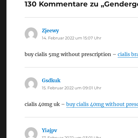
130 Kommentare zu „Genderge
Zjeewy
sagt:
14. Februar 2022 um 15:07 Uhr
buy cialis 5mg without prescription –
cialis b
Gsdkuk
sagt:
15. Februar 2022 um 09:01 Uhr
cialis 40mg uk –
buy cialis 40mg without pres
Yiajpv
sagt:
17. Februar 2022 um 03:01 Uhr