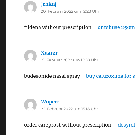
Jrhknj
sagt:
20. Februar 2022 um 12:28 Uhr
fildena without prescription –
antabuse 250m
Xuarzr
sagt:
21. Februar 2022 um 15:50 Uhr
budesonide nasal spray –
buy cefuroxime for s
Wnpcrr
sagt:
22. Februar 2022 um 15:18 Uhr
order careprost without prescription –
desyrel