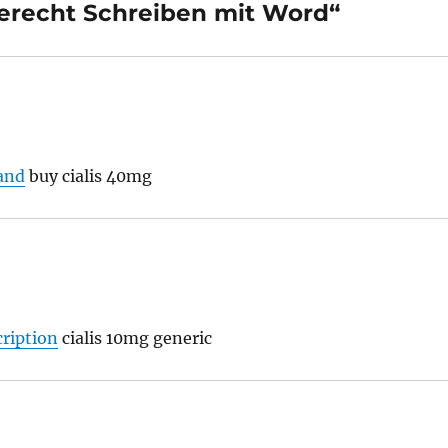
recht Schreiben mit Word“
rand
buy cialis 40mg
cription
cialis 10mg generic