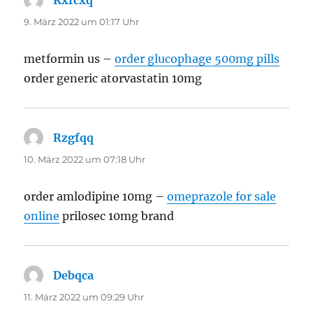
Kxfcxq
sagt:
9. März 2022 um 01:17 Uhr
metformin us –
order glucophage 500mg pills
order generic atorvastatin 10mg
Rzgfqq
sagt:
10. März 2022 um 07:18 Uhr
order amlodipine 10mg –
omeprazole for sale
online
prilosec 10mg brand
Debqca
sagt:
11. März 2022 um 09:29 Uhr