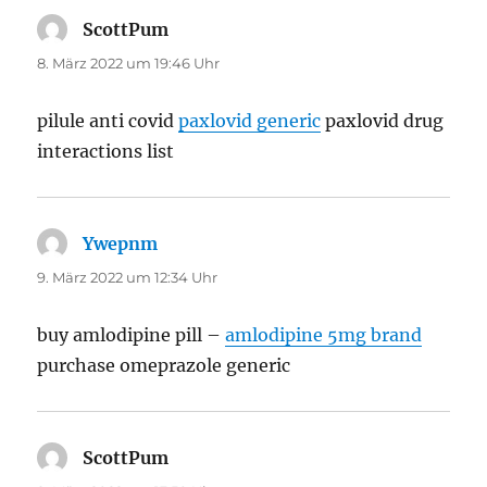
ScottPum
sagt:
8. März 2022 um 19:46 Uhr
pilule anti covid
paxlovid generic
paxlovid drug
interactions list
Ywepnm
sagt:
9. März 2022 um 12:34 Uhr
buy amlodipine pill –
amlodipine 5mg brand
purchase omeprazole generic
ScottPum
sagt: