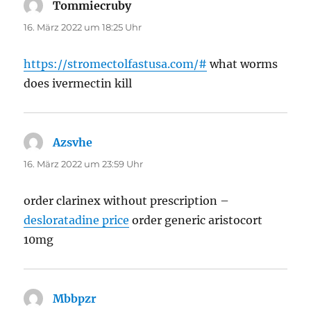
Tommiecruby
sagt:
16. März 2022 um 18:25 Uhr
https://stromectolfastusa.com/#
what worms
does ivermectin kill
Azsvhe
sagt:
16. März 2022 um 23:59 Uhr
order clarinex without prescription –
desloratadine price
order generic aristocort
10mg
Mbbpzr
sagt: