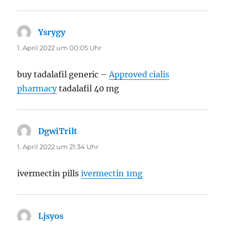
Ysrygy
sagt:
1. April 2022 um 00:05 Uhr
buy tadalafil generic –
Approved cialis
pharmacy
tadalafil 40 mg
DgwiTrilt
sagt:
1. April 2022 um 21:34 Uhr
ivermectin pills
ivermectin 1mg
Ljsyos
sagt: