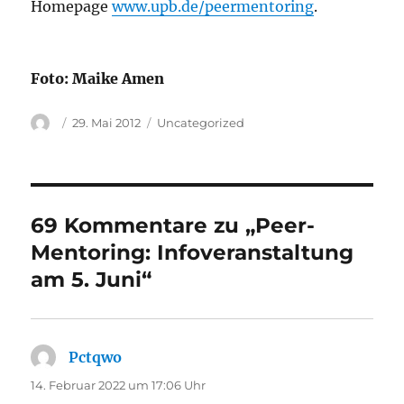
Homepage
www.upb.de/peermentoring
.
Foto: Maike Amen
Autor
Veröffentlicht
Kategorien
29. Mai 2012
Uncategorized
am
69 Kommentare zu „Peer-
Mentoring: Infoveranstaltung
am 5. Juni“
Pctqwo
sagt:
14. Februar 2022 um 17:06 Uhr