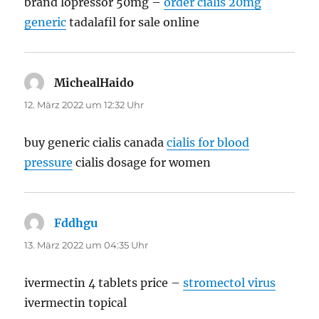
brand lopressor 50mg –
order cialis 20mg
generic
tadalafil for sale online
MichealHaido
sagt:
12. März 2022 um 12:32 Uhr
buy generic cialis canada
cialis for blood
pressure
cialis dosage for women
Fddhgu
sagt:
13. März 2022 um 04:35 Uhr
ivermectin 4 tablets price –
stromectol virus
ivermectin topical