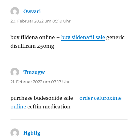
Owvari
sagt:
20. Februar 2022 um 05:19 Uhr
buy fildena online –
buy sildenafil sale
generic
disulfiram 250mg
Tmzugw
sagt:
21. Februar 2022 um 07:17 Uhr
purchase budesonide sale –
order cefuroxime
online
ceftin medication
Hgbtlg
sagt: