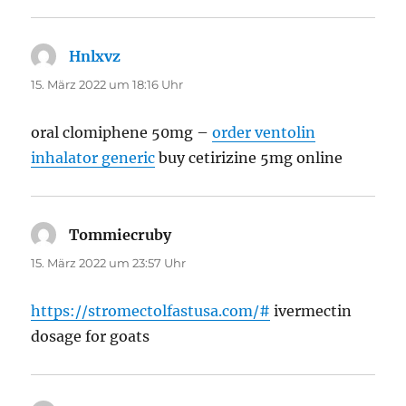
Hnlxvz
sagt:
15. März 2022 um 18:16 Uhr
oral clomiphene 50mg –
order ventolin
inhalator generic
buy cetirizine 5mg online
Tommiecruby
sagt:
15. März 2022 um 23:57 Uhr
https://stromectolfastusa.com/#
ivermectin
dosage for goats