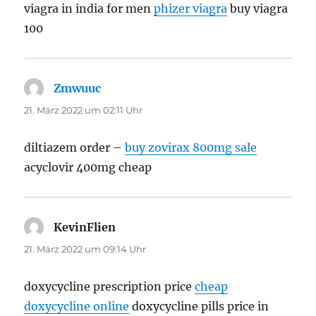
viagra in india for men
phizer viagra
buy viagra
100
Zmwuuc
sagt:
21. März 2022 um 02:11 Uhr
diltiazem order –
buy zovirax 800mg sale
acyclovir 400mg cheap
KevinFlien
sagt:
21. März 2022 um 09:14 Uhr
doxycycline prescription price
cheap
doxycycline online
doxycycline pills price in