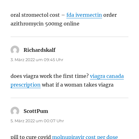
oral stromectol cost –
fda ivermectin
order
azithromycin 500mg online
Richardskalf
sagt:
3. März 2022 um 09:45 Uhr
does viagra work the first time?
viagra canada
prescription
what if a woman takes viagra
ScottPum
sagt:
5. März 2022 um 00:07 Uhr
pill to cure covid
molnupiravir cost per dose