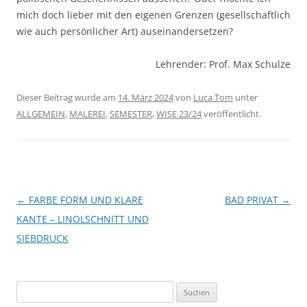
mich doch lieber mit den eigenen Grenzen (gesellschaftlich
wie auch persönlicher Art) auseinandersetzen?
Lehrender: Prof. Max Schulze
Dieser Beitrag wurde am
14. März 2024
von
Luca Tom
unter
ALLGEMEIN
,
MALEREI
,
SEMESTER
,
WISE 23/24
veröffentlicht.
Beitragsnavigation
←
FARBE FORM UND KLARE
BAD PRIVAT
→
KANTE – LINOLSCHNITT UND
SIEBDRUCK
Suchen
nach: