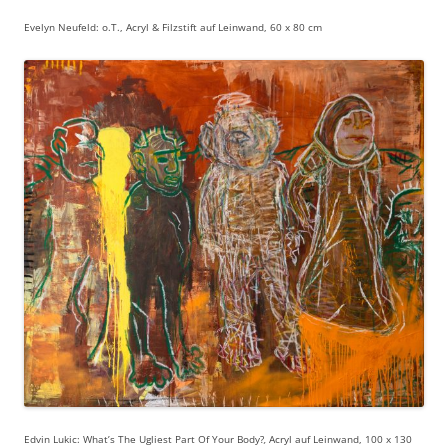
Evelyn Neufeld: o.T., Acryl & Filzstift auf Leinwand, 60 x 80 cm
Edvin Lukic: What’s The Ugliest Part Of Your Body?
,
Acryl auf Leinwand, 100 x 130