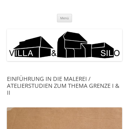
Zum
Inhalt
KUNSTPRAXIS
springen
Menü
EINFÜHRUNG IN DIE MALEREI /
ATELIERSTUDIEN ZUM THEMA GRENZE I &
II