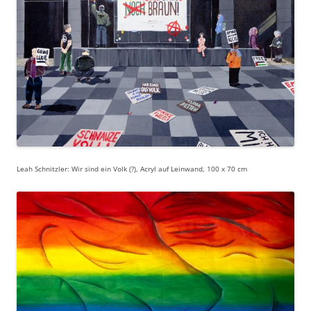
Leah Schnitzler: Wir sind ein Volk (?), Acryl auf Leinwand, 100 x 70 cm