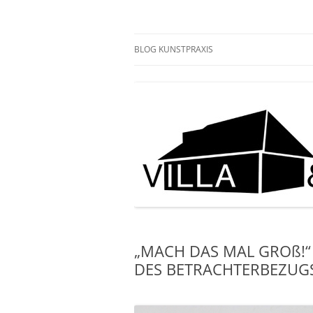
Zum
Inhalt
springen
KUNSTPRAXIS
BLOG KUNSTPRAXIS
„MACH DAS MAL GROß!“
DES BETRACHTERBEZUGS