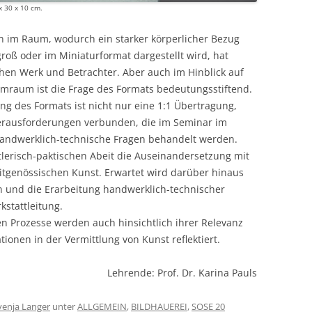
x 30 x 10 cm.
n im Raum, wodurch ein starker körperlicher Bezug
roß oder im Miniaturformat dargestellt wird, hat
chen Werk und Betrachter. Aber auch im Hinblick auf
mraum ist die Frage des Formats bedeutungsstiftend.
ng des Formats ist nicht nur eine 1:1 Übertragung,
erausforderungen verbunden, die im Seminar im
 handwerklich-technische Fragen behandelt werden.
lerisch-paktischen Abeit die Auseinandersetzung mit
itgenössischen Kunst. Erwartet wird darüber hinaus
n und die Erarbeitung handwerklich-technischer
kstattleitung.
en Prozesse werden auch hinsichtlich ihrer Relevanz
tionen in der Vermittlung von Kunst reflektiert.
Lehrende: Prof. Dr. Karina Pauls
venja Langer
unter
ALLGEMEIN
,
BILDHAUEREI
,
SOSE 20