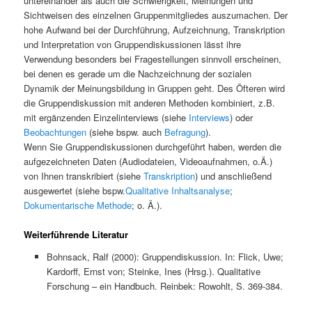
untereinander als auch die Schwierigkeit, Meinungen und
Sichtweisen des einzelnen Gruppenmitgliedes auszumachen. Der
hohe Aufwand bei der Durchführung, Aufzeichnung, Transkription
und Interpretation von Gruppendiskussionen lässt ihre
Verwendung besonders bei Fragestellungen sinnvoll erscheinen,
bei denen es gerade um die Nachzeichnung der sozialen
Dynamik der Meinungsbildung in Gruppen geht. Des Öfteren wird
die Gruppendiskussion mit anderen Methoden kombiniert, z.B.
mit ergänzenden Einzelinterviews (siehe
Interviews
) oder
Beobachtungen
(siehe bspw. auch
Befragung
).
Wenn Sie Gruppendiskussionen durchgeführt haben, werden die
aufgezeichneten Daten (Audiodateien, Videoaufnahmen, o.Ä.)
von Ihnen transkribiert (siehe
Transkription
) und anschließend
ausgewertet (siehe bspw.
Qualitative Inhaltsanalyse
;
Dokumentarische Methode
; o. Ä.).
Weiterführende Literatur
Bohnsack, Ralf (2000): Gruppendiskussion. In: Flick, Uwe;
Kardorff, Ernst von; Steinke, Ines (Hrsg.). Qualitative
Forschung – ein Handbuch. Reinbek: Rowohlt, S. 369-384.