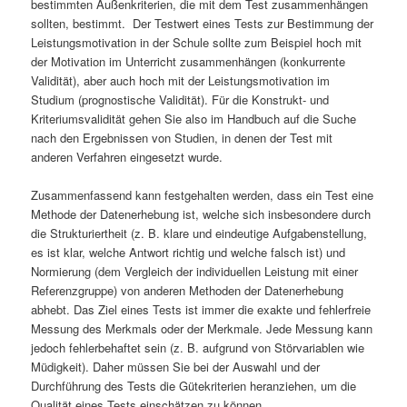
bestimmten Außenkriterien, die mit dem Test zusammenhängen
sollten, bestimmt. Der Testwert eines Tests zur Bestimmung der
Leistungsmotivation in der Schule sollte zum Beispiel hoch mit
der Motivation im Unterricht zusammenhängen (konkurrente
Validität), aber auch hoch mit der Leistungsmotivation im
Studium (prognostische Validität). Für die Konstrukt- und
Kriteriumsvalidität gehen Sie also im Handbuch auf die Suche
nach den Ergebnissen von Studien, in denen der Test mit
anderen Verfahren eingesetzt wurde.
Zusammenfassend kann festgehalten werden, dass ein Test eine
Methode der Datenerhebung ist, welche sich insbesondere durch
die Strukturiertheit (z. B. klare und eindeutige Aufgabenstellung,
es ist klar, welche Antwort richtig und welche falsch ist) und
Normierung (dem Vergleich der individuellen Leistung mit einer
Referenzgruppe) von anderen Methoden der Datenerhebung
abhebt. Das Ziel eines Tests ist immer die exakte und fehlerfreie
Messung des Merkmals oder der Merkmale. Jede Messung kann
jedoch fehlerbehaftet sein (z. B. aufgrund von Störvariablen wie
Müdigkeit). Daher müssen Sie bei der Auswahl und der
Durchführung des Tests die Gütekriterien heranziehen, um die
Qualität eines Tests einschätzen zu können.