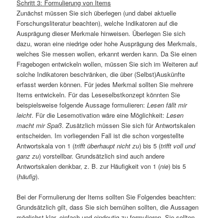
Schritt 3: Formulierung von Items
Zunächst müssen Sie sich überlegen (und dabei aktuelle
Forschungsliteratur beachten), welche Indikatoren auf die
Ausprägung dieser Merkmale hinweisen. Überlegen Sie sich
dazu, woran eine niedrige oder hohe Ausprägung des Merkmals,
welches Sie messen wollen, erkannt werden kann. Da Sie einen
Fragebogen entwickeln wollen, müssen Sie sich im Weiteren auf
solche Indikatoren beschränken, die über (Selbst)Auskünfte
erfasst werden können. Für jedes Merkmal sollten Sie mehrere
Items entwickeln. Für das Leseselbstkonzept könnten Sie
beispielsweise folgende Aussage formulieren:
Lesen fällt mir
leicht
. Für die Lesemotivation wäre eine Möglichkeit:
Lesen
macht mir Spaß
. Zusätzlich müssen Sie sich für Antwortskalen
entscheiden. Im vorliegenden Fall ist die schon vorgestellte
Antwortskala von 1 (
trifft überhaupt nicht zu
) bis 5 (
trifft voll und
ganz zu
) vorstellbar. Grundsätzlich sind auch andere
Antwortskalen denkbar, z. B. zur Häufigkeit von 1 (
nie
) bis 5
(
häufig
).
Bei der Formulierung der Items sollten Sie Folgendes beachten:
Grundsätzlich gilt, dass Sie sich bemühen sollten, die Aussagen
möglichst klar, einfach und eindeutig zu formulieren. Sie sollten