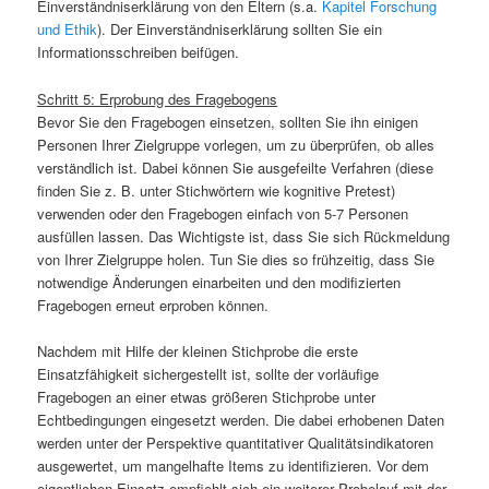
Einverständniserklärung von den Eltern (s.a.
Kapitel Forschung
und Ethik
). Der Einverständniserklärung sollten Sie ein
Informationsschreiben beifügen.
Schritt 5: Erprobung des Fragebogens
Bevor Sie den Fragebogen einsetzen, sollten Sie ihn einigen
Personen Ihrer Zielgruppe vorlegen, um zu überprüfen, ob alles
verständlich ist. Dabei können Sie ausgefeilte Verfahren (diese
finden Sie z. B. unter Stichwörtern wie kognitive Pretest)
verwenden oder den Fragebogen einfach von 5-7 Personen
ausfüllen lassen. Das Wichtigste ist, dass Sie sich Rückmeldung
von Ihrer Zielgruppe holen. Tun Sie dies so frühzeitig, dass Sie
notwendige Änderungen einarbeiten und den modifizierten
Fragebogen erneut erproben können.
Nachdem mit Hilfe der kleinen Stichprobe die erste
Einsatzfähigkeit sichergestellt ist, sollte der vorläufige
Fragebogen an einer etwas größeren Stichprobe unter
Echtbedingungen eingesetzt werden. Die dabei erhobenen Daten
werden unter der Perspektive quantitativer Qualitätsindikatoren
ausgewertet, um mangelhafte Items zu identifizieren. Vor dem
eigentlichen Einsatz empfiehlt sich ein weiterer Probelauf mit der