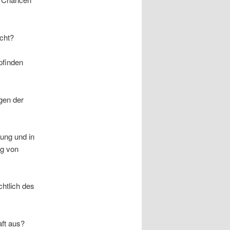
icht?
pfinden
gen der
rung und in
ng von
htlich des
ft aus?