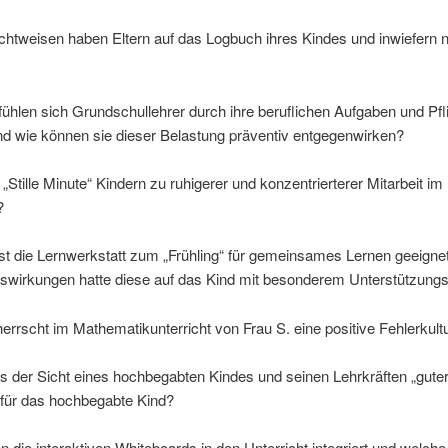
htweisen haben Eltern auf das Logbuch ihres Kindes und inwiefern n
fühlen sich Grundschullehrer durch ihre beruflichen Aufgaben und Pfl
nd wie können sie dieser Belastung präventiv entgegenwirken?
e „Stille Minute“ Kindern zu ruhigerer und konzentrierterer Mitarbeit im
?
ist die Lernwerkstatt zum „Frühling“ für gemeinsames Lernen geeigne
swirkungen hatte diese auf das Kind mit besonderem Unterstützung
herrscht im Mathematikunterricht von Frau S. eine positive Fehlerkult
s der Sicht eines hochbegabten Kindes und seinen Lehrkräften „guter
 für das hochbegabte Kind?
 die interaktiven Whiteboards in den Unterricht integriert und welc