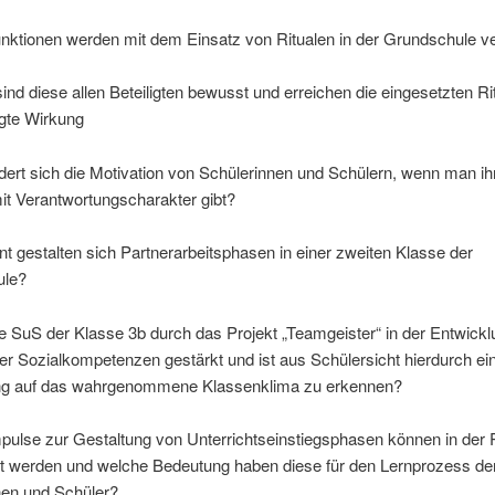
nktionen werden mit dem Einsatz von Ritualen in der Grundschule ve
sind diese allen Beteiligten bewusst und erreichen die eingesetzten Rit
igte Wirkung
ert sich die Motivation von Schülerinnen und Schülern, wenn man ih
it Verantwortungscharakter gibt?
ent gestalten sich Partnerarbeitsphasen in einer zweiten Klasse der
ule?
 SuS der Klasse 3b durch das Projekt „Teamgeister“ in der Entwickl
er Sozialkompetenzen gestärkt und ist aus Schülersicht hierdurch ei
g auf das wahrgenommene Klassenklima zu erkennen?
pulse zur Gestaltung von Unterrichtseinstiegsphasen können in der 
t werden und welche Bedeutung haben diese für den Lernprozess de
nen und Schüler?