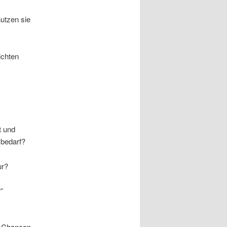
utzen sie
ichten
t und
sbedarf?
ur?
“
he Chancen