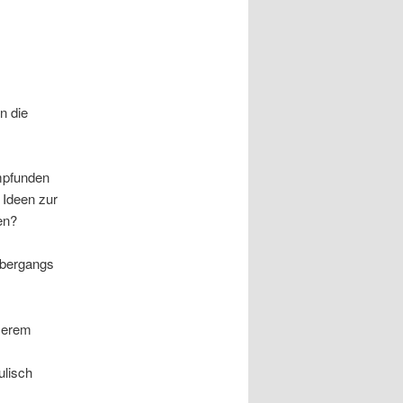
n die
mpfunden
 Ideen zur
en?
Übergangs
serem
ulisch