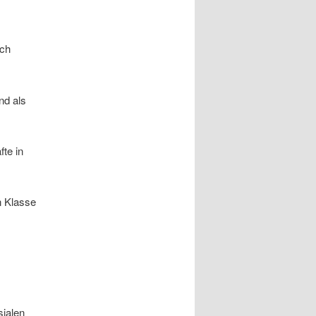
rch
nd als
te in
n Klasse
sialen