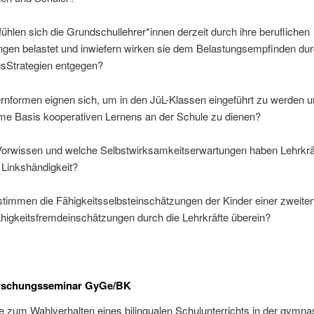
fühlen sich die Grundschullehrer*innen derzeit durch ihre beruflichen
ngen belastet und inwiefern wirken sie dem Belastungsempfinden du
gsStrategien entgegen?
rnformen eignen sich, um in den JüL-Klassen eingeführt zu werden u
e Basis kooperativen Lernens an der Schule zu dienen?
orwissen und welche Selbstwirksamkeitserwartungen haben Lehrkräf
 Linkshändigkeit?
stimmen die Fähigkeitsselbsteinschätzungen der Kinder einer zweite
higkeitsfremdeinschätzungen durch die Lehrkräfte überein?
orschungsseminar GyGe/BK
e zum Wahlverhalten eines bilingualen Schulunterrichts in der gymna