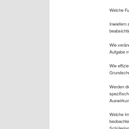
Welche Fu
Inwiefern 
beabsicht
Wie veränd
Aufgabe m
Wie effizi
Grundsch
Werden die
spezifisch
Auswirkun
Welche Im
beobachte
Schülerin