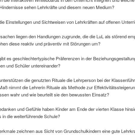
 Hindernisse sehen Lehrkräfte und diesem neuen Medium?
ie Einstellungen und Sichtweisen von Lehrkräften auf offenen Unterr
sachen liegen den Handlungen zugrunde, die die LuL als störend em
hen diese reaktiv und präventiv mit Störungen um?
gibt es geschlechtertypische Präferenzen in der Beziehungsgestaltun
nen und Schüler untereinander?
unterstützen die genutzten Rituale die Lehrperson bei der Klassenfüh
ß nimmt die Lehrerin Rituale als Methode zur Effektivitätssteigeru
ssen wahr und wie beurteilt sie den bewussten Einsatz?
danken und Gefühle haben Kinder am Ende der vierten Klasse hinsic
 in die weiterführende Schule?
rkmale zeichnen aus Sicht von Grundschulkindern eine gute Lehrkra