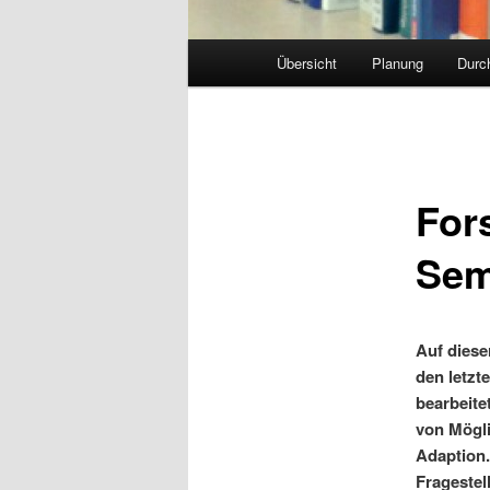
Hauptmenü
Übersicht
Planung
Durc
For
Sem
Auf diese
den letz
bearbeite
von Mögli
Adaption.
Fragestel