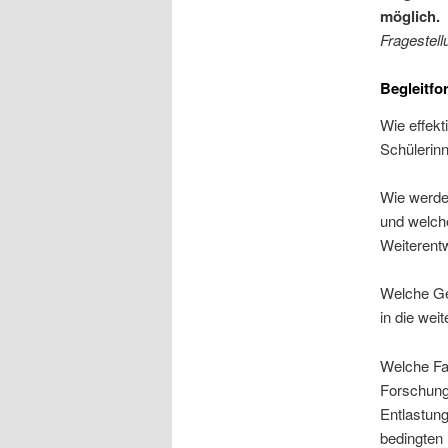
möglich.
Fragestell
Begleitf
Wie effekt
Schülerinn
Wie werde
und welch
Weiterent
Welche Ge
in die wei
Welche Fa
Forschung
Entlastun
bedingten