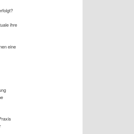
rfolgt?
uale ihre
nen eine
ung
ne
Praxis
r