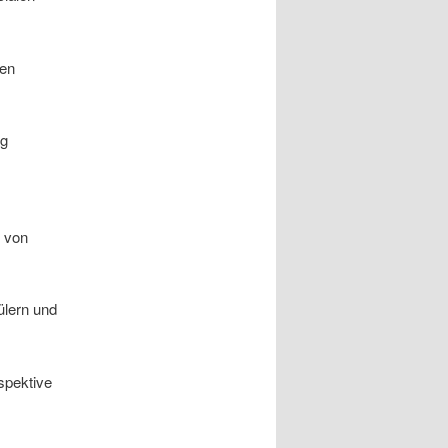
den
eg
n von
lern und
spektive