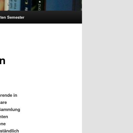
zten Semester
en
erende in
nare
e Sammlung
hten
ene
rständlich