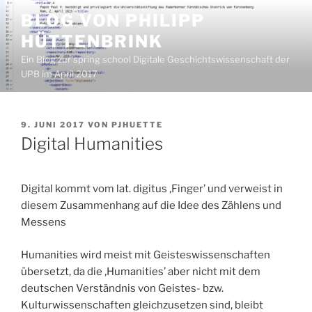
Zum
BLOG VON PHILIPP
Inhalt
HÜTTENBRINK
springen
Ein Blog zur spring school Digitale Geschichtswissenschaft der
UPB im April 2017
VERÖFFENTLICHT
9. JUNI 2017
VON
PJHUETTE
AM
Digital Humanities
Digital kommt vom lat. digitus ‚Finger’ und verweist in
diesem Zusammenhang auf die Idee des Zählens und
Messens
Humanities wird meist mit Geisteswissenschaften
übersetzt, da die ‚Humanities’ aber nicht mit dem
deutschen Verständnis von Geistes- bzw.
Kulturwissenschaften gleichzusetzen sind, bleibt