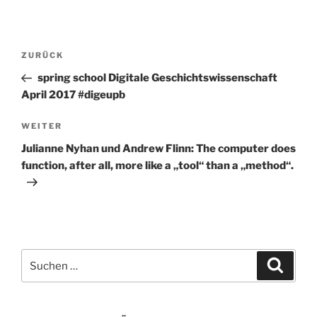
Beitragsnavigation
Vorheriger
ZURÜCK
Beitrag
spring school Digitale Geschichtswissenschaft
April 2017 #digeupb
Nächster
WEITER
Beitrag
Julianne Nyhan und Andrew Flinn: The computer does
function, after all, more like a „tool“ than a „method“.
Suchen
Suche
nach: