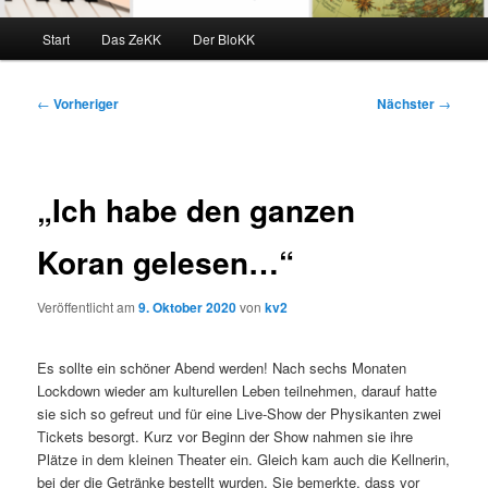
Hauptmenü
Start
Das ZeKK
Der BloKK
Beitragsnavigation
←
Vorheriger
Nächster
→
„Ich habe den ganzen
Koran gelesen…“
Veröffentlicht am
9. Oktober 2020
von
kv2
Es sollte ein schöner Abend werden! Nach sechs Monaten
Lockdown wieder am kulturellen Leben teilnehmen, darauf hatte
sie sich so gefreut und für eine Live-Show der Physikanten zwei
Tickets besorgt. Kurz vor Beginn der Show nahmen sie ihre
Plätze in dem kleinen Theater ein. Gleich kam auch die Kellnerin,
bei der die Getränke bestellt wurden. Sie bemerkte, dass vor