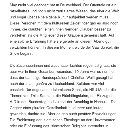
May nicht viel geändert hat in Deutschland. Der Orientale ist ein
rätselhaftes und noch nicht zivilisiertes Wesen, das über die Welt
und sogar über seine eigene Kultur aufgeklärt werden muss.
Diese Personen mit dem kulturellen Zeigefinger gab es also noch
immer, die glaubten, einen ihnen fremden Glauben besser zu
verstehen als die Mitglieder dieser Glaubensgemeinschaft. Auf
eine solche Erfahrung hätte sie gerade an diesem Abend gut
verzichten können. In diesem Moment wurde der Saal dunkel, die
Show begann.
Die Zuschauerinnen und Zuschauer lachten regelmäßig laut, sie
aber war in ihren Gedanken woanders: 10 Jahre war es nun her,
dass der damalige Bundespräsident Christian Wulff gesagt hat,
auch der Islam gehöre zu Deutschland. Seitdem war viel
passiert: Der sogenannte Islamische Staat, die NSU-Morde, die
Thesen von Thilo Sarrazin, die Flüchtlingskrise, der Einzug der
AfD in den Bundestag und zuletzt der Anschlag in Hanau … Die
Gegner einer pluralen Gesellschaft sind mehr und lauter
geworden, dachte sie. Aber es gab auch positive Entwicklungen:
Die Etablierung der islamischen Theologie an den Universitäten
oder die Einführung des islamischen Religionsunterrichts in