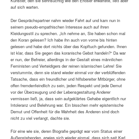
Künstler, den sie sehnsüchtig wie den Erlöser erwartete, ließ aber
auf sich warten.
Der Gesprächspartner nahm wieder Fahrt auf und kam nun in
seinem pseudo-empathischen Interesse auch auf ihren
Kleidungsstil zu sprechen. „Ich nehme an, Sie haben schon mal
den Koran gelesen? Ich habe ihn auch von vorne bis hinten
gelesen und habe dort nichts über das Kopftuch gefunden. Ihnen
ist klar, dass Sie gegen das koranische Gebot handeln?“ Da war
er nun, der Befreier, allerdings in der Gestalt eines männlichen
Feministen und Verteidigers der reinen islamischen Lehre! Sie
verstummte, denn sie stand wieder einmal vor der verblüffenden
Tatsache, dass ein freundlicher und hilfsbereiter Mitbürger, ohne
offen fremdenfeindlich zu sein, jeden Respekt und jede Demut
vor der Überzeugung und der Lebensgestaltung Anderer
vermissen ließ, ja, dass sein aufgeklärtes Gehabe eigentlich nur
Intoleranz und Belehrung war. Ein bisschen mehr epistemische
Demut und Offenheit für die Wahrheit des Anderen sind doch
nicht zu viel verlangt, dachte sie.
Für eine wie sie, deren Biografie geprägt war vom Status einer
Außenstehenden, erwies sich wieder einmal, dass sich seit Karl