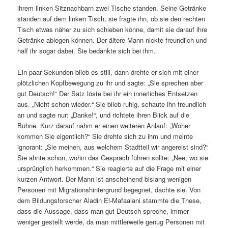
ihrem linken Sitznachbarn zwei Tische standen. Seine Getränke
standen auf dem linken Tisch, sie fragte ihn, ob sie den rechten
Tisch etwas näher zu sich schieben könne, damit sie darauf ihre
Getränke ablegen können. Der ältere Mann nickte freundlich und
half ihr sogar dabei. Sie bedankte sich bei ihm.
Ein paar Sekunden blieb es still, dann drehte er sich mit einer
plötzlichen Kopfbewegung zu ihr und sagte: „Sie sprechen aber
gut Deutsch!“ Der Satz löste bei ihr ein innerliches Entsetzen
aus. „Nicht schon wieder.“ Sie blieb ruhig, schaute ihn freundlich
an und sagte nur: „Danke!“, und richtete ihren Blick auf die
Bühne. Kurz darauf nahm er einen weiteren Anlauf: „Woher
kommen Sie eigentlich?“ Sie drehte sich zu ihm und meinte
ignorant: „Sie meinen, aus welchem Stadtteil wir angereist sind?“
Sie ahnte schon, wohin das Gespräch führen sollte: „Nee, wo sie
ursprünglich herkommen.“ Sie reagierte auf die Frage mit einer
kurzen Antwort. Der Mann ist anscheinend bislang wenigen
Personen mit Migrationshintergrund begegnet, dachte sie. Von
dem Bildungsforscher Aladin El-Mafaalani stammte die These,
dass die Aussage, dass man gut Deutsch spreche, immer
weniger gestellt werde, da man mittlerweile genug Personen mit