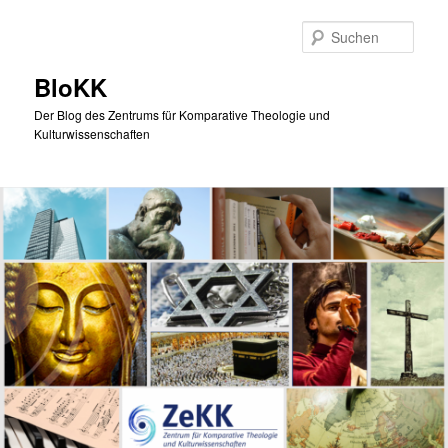
Zum
primären
Such
Inhalt
springen
BloKK
Der Blog des Zentrums für Komparative Theologie und
Kulturwissenschaften