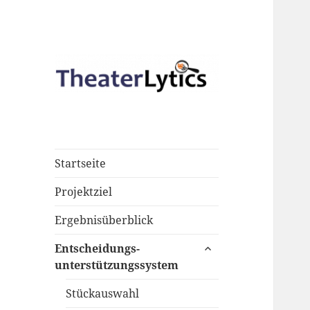
Eine weitere Uni Paderborn –
TheaterLytics
Blogs Website
Startseite
Projektziel
Ergebnisüberblick
untermenü
Entscheidungs-
öffnen
unterstützungssystem
Stückauswahl