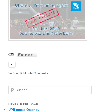
Veröffentlicht unter
Startseite
S
u
c
h
NEUESTE BEITRÄGE
e
UPB meets Osterlauf