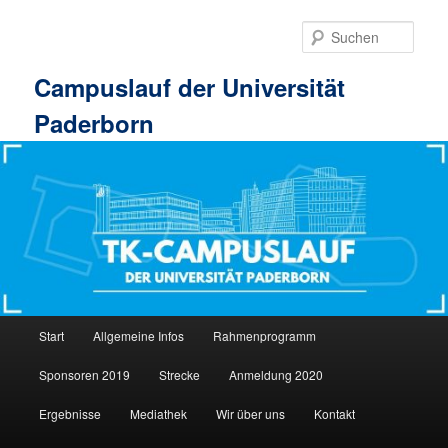
Zum
Zum
primären
sekundären
Such
Inhalt
Inhalt
springen
springen
Campuslauf der Universität
Paderborn
Hauptmenü
Start
Allgemeine Infos
Rahmenprogramm
Sponsoren 2019
Strecke
Anmeldung 2020
Ergebnisse
Mediathek
Wir über uns
Kontakt