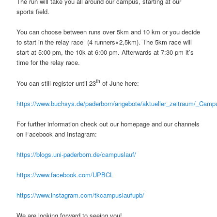
The run will take you all around our campus, starting at our
sports field.
You can choose between runs over 5km and 10 km or you decide
to start in the relay race (4 runners×2,5km). The 5km race will
start at 5:00 pm, the 10k at 6:00 pm. Afterwards at 7:30 pm it’s
time for the relay race.
th
You can still register until 23
of June here:
https://www.buchsys.de/paderborn/angebote/aktueller_zeitraum/_Campu
For further information check out our homepage and our channels
on Facebook and Instagram:
https://blogs.uni-paderborn.de/campuslauf/
https://www.facebook.com/UPBCL
https://www.instagram.com/tkcampuslaufupb/
We are looking forward to seeing you!