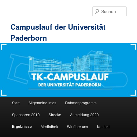
Zum
primären
Such
Inhalt
springen
Campuslauf der Universität
Paderborn
Hauptmenü
Start
Allgemeine Infos
Rahmenprogramm
Sponsoren 2019
Strecke
Anmeldung 2020
Ergebnisse
Mediathek
Wir über uns
Kontakt