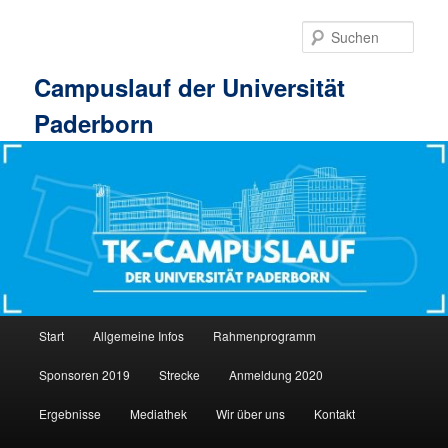
Zum
Zum
primären
sekundären
Such
Inhalt
Inhalt
springen
springen
Campuslauf der Universität
Paderborn
Hauptmenü
Start
Allgemeine Infos
Rahmenprogramm
Sponsoren 2019
Strecke
Anmeldung 2020
Ergebnisse
Mediathek
Wir über uns
Kontakt