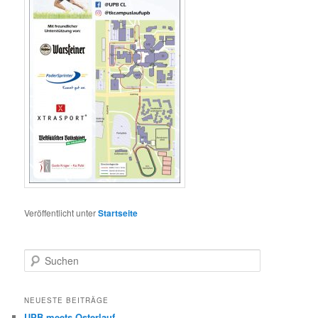
Veröffentlicht unter
Startseite
S
u
c
h
NEUESTE BEITRÄGE
e
UPB meets Osterlauf