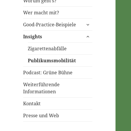
Worum geht’s?
Wer macht mit?
untermenü
Good-Practice-Beispiele
öffnen
untermenü
Insights
öffnen
Zigarettenabfälle
Publikumsmobilität
Podcast: Grüne Bühne
Weiterführende
Informationen
Kontakt
Presse und Web