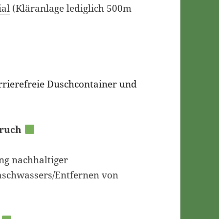
ial
(Kläranlage lediglich 500m
rrierefreie Duschcontainer und
pruch
g nachhaltiger
aschwassers/Entfernen von