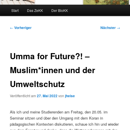
Hauptmenü
Start
Das ZeKK
Der BloKK
Beitragsnavigation
←
Vorheriger
Nächster
→
Umma for Future?! –
Muslim*innen und der
Umweltschutz
Veröffentlicht am
27. Mai 2022
von
jheise
Als ich und meine Studierenden am Freitag, den 20.05. im
Seminar sitzen und über den Umgang mit dem Koran in
pädagogischen Kontexten diskutieren, schaue ich hin und wieder