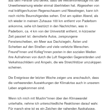
aus dem Fenster und denke, dass die Wettervorhersage mit der
Unwetterwarnung wieder einmal übertrieben hat. Abgesehen von
mal kräftigen/kurzen Regenschauern und Nieselregen, kann ich
noch nichts Beunruhigendes sehen. Erst am späten Abend, als
ich wieder in meinem Zuhause 100 km entfernt von Paderborn
ankomme, sehe ich bestürzt in den Nachrichten, was in
Paderborn, ca. 4 km von der Universität entfernt, in kürzester
Zeit passiert ist: demolierte Autos, zersprungene
Fensterscheiben, ein Meer aus Dachziegeln, Ästen und
Scherben auf den Straßen und viele verletzte Menschen.
Freund*innen und Kolleg*innen posten in den sozialen Medien
ihre Aufnahmen von durch die Luft fliegenden Gegenständen und
Verkehrsschildern und Ampeln, die wie Streichhölzer umzukippen
scheinen.
Die Ereignisse der letzten Woche zeigen uns anschaulich, dass
die verheerenden Auswirkungen der Klimakrise auch in unserem
Leben angekommen sind.
Wenn ich mich mit Muslim*innen über den Klimawandel
unterhalte, nehme ich unterschiedliche Reaktionen darauf wahr.
Für manch eine ist es ein Zeichen der nahenden Apokalypse,