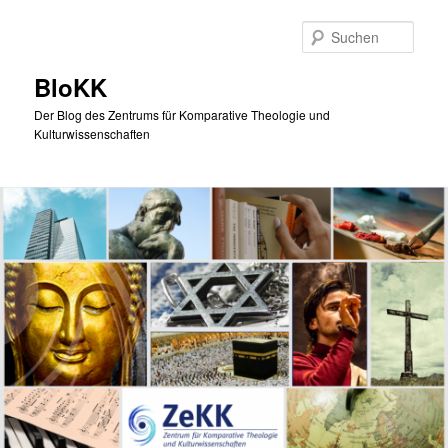
Zum
primären
Such
Inhalt
springen
BloKK
Der Blog des Zentrums für Komparative Theologie und
Kulturwissenschaften