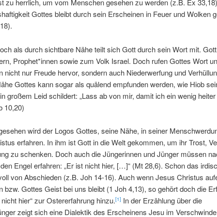
 ist zu herrlich, um vom Menschen gesehen zu werden (z.B. Ex 33,18)
aftigkeit Gottes bleibt durch sein Erscheinen in Feuer und Wolken 
18).
och als durch sichtbare Nähe teilt sich Gott durch sein Wort mit. Gott
ern, Prophet*innen sowie zum Volk Israel. Doch rufen Gottes Wort un
 nicht nur Freude hervor, sondern auch Niederwerfung und Verhüllun
 Nähe Gottes kann sogar als quälend empfunden werden, wie Hiob sei
in großem Leid schildert: „Lass ab von mir, damit ich ein wenig heiter
ob 10,20)
 gesehen wird der Logos Gottes, seine Nähe, in seiner Menschwerdun
stus erfahren. In ihm ist Gott in die Welt gekommen, um ihr Trost, V
ung zu schenken. Doch auch die Jüngerinnen und Jünger müssen na
den Engel erfahren: „Er ist nicht hier, […]“ (Mt 28,6). Schon das irdi
voll von Abschieden (z.B. Joh 14-16). Auch wenn Jesus Christus auf
in bzw. Gottes Geist bei uns bleibt (1 Joh 4,13), so gehört doch die E
t nicht hier“ zur Ostererfahrung hinzu.
In der Erzählung über die
[1]
ger zeigt sich eine Dialektik des Erscheinens Jesu im Verschwinde