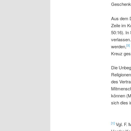
Geschenkt
Aus dem Di
Zeile im K
50:16). In
verlassen…
werden,
[3]
Kreuz ges
Die Unbegr
Religionen
des Vertra
Mitmensche
können (Mt
sich dies 
Vgl. F. 
[1]