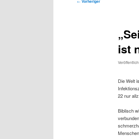
Beitragsnavigation
←
Vorheriger
„Sei
ist 
Veröffentlic
Die Welt i
Infektions
22 nur all
Biblisch 
verbunden
schmerzhaf
Menschen i