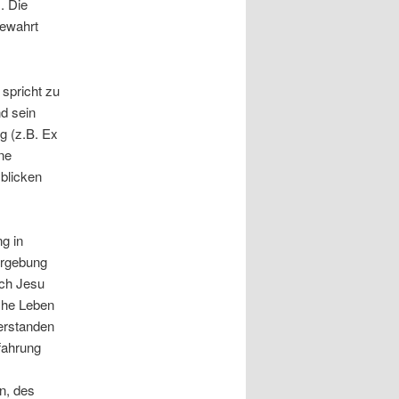
. Die
gewahrt
 spricht zu
d sein
g (z.B. Ex
ne
 blicken
g in
ergebung
ch Jesu
sche Leben
erstanden
rfahrung
n, des