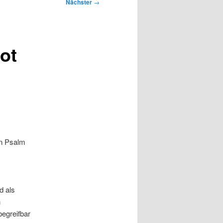
Nächster
→
Not
in Psalm
d als
n
egreifbar