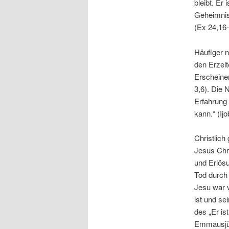
bleibt. Er
Geheimnish
(Ex 24,16-
Häufiger n
den Erzelt
Erscheinen
3,6). Die
Erfahrung 
kann.“ (Ij
Christlich
Jesus Chri
und Erlös
Tod durch 
Jesu war 
ist und se
des „Er is
Emmausjün