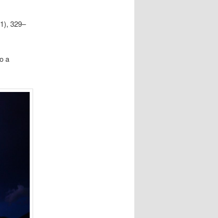
1), 329–
o a