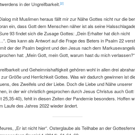
werdens in der Ungreifbarkeit.
[2]
alog mit Muslimen heraus fällt mir zur Nähe Gottes nicht nur die b
oran ein, dass Gott dem Menschen näher ist als seine Halsschlagad
 Sure 93 findet sich die Zusage Gottes: „Dein Erhalter hat dich nicht
“. Dies kann als Antwort auf die Frage des Beters in Psalm 22 vers
mit der der Psalm beginnt und den Jesus nach dem Markusevangel
prochen hat: „Mein Gott, mein Gott, warum hast du mich verlassen?
eifbarkeit und Geheimnishaftigkeit gehören wohl in allen drei abrah
 zur Größe und Herrlichkeit Gottes. Was wir dadurch gewinnen ist die
uens, des Zweifels und der Liebe. Doch die Liebe und Nähe unserer
n, in der wir christlich gesprochen durch Jesus Christus auch Got
 25,35-40), fehlt in diesen Zeiten der Pandemie besonders. Hoffen wi
im Laufe des Jahres 2022 wieder ändert.
Meures, „Er ist nicht hier“. Osterglaube als Teilhabe an der Gottesferne