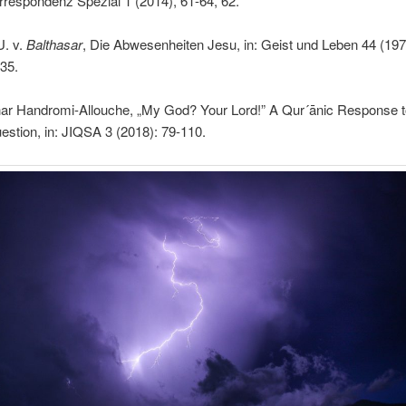
respondenz Spezial 1 (2014), 61-64, 62.
U. v.
Balthasar
, Die Abwesenheiten Jesu, in: Geist und Leben 44 (197
335.
ar Handromi-Allouche, „My God? Your Lord!” A Qur´ānic Response t
uestion, in: JIQSA 3 (2018): 79-110.