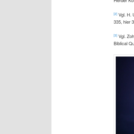
Herder Kor
Vgl. H. 
[2]
335, hier 
Vgl. Zoh
[3]
Biblical Q