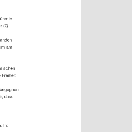
erühmte
er (Q
tanden
ium am
“
amischen
 Freiheit
t begegnen
r, dass
. In: