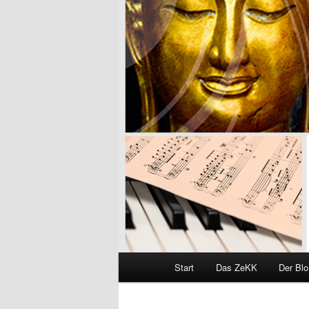
Hauptmenü
Start
Das ZeKK
Der Bl