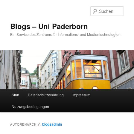
Zum
Zum
primären
sekundären
Such
Inhalt
Inhalt
springen
springen
Blogs – Uni Paderborn
Ein Service des Zentrums für Informations- und Medientechnologien
Hauptmenü
Start
Datenschutzerklärung
Impressum
Nutzungsbedingungen
blogsadmin
AUTORENARCHIV: