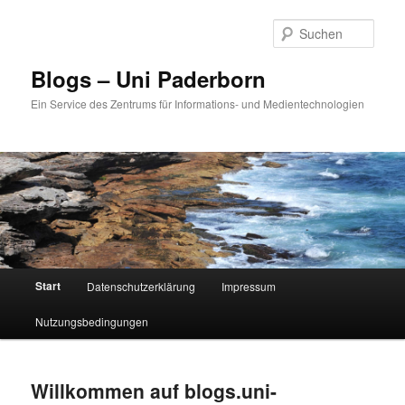
Zum
Zum
primären
sekundären
Such
Inhalt
Inhalt
springen
springen
Blogs – Uni Paderborn
Ein Service des Zentrums für Informations- und Medientechnologien
Hauptmenü
Start
Datenschutzerklärung
Impressum
Nutzungsbedingungen
Willkommen auf blogs.uni-