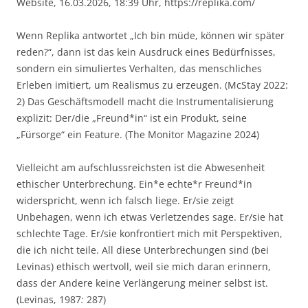
Website, 16.03.2026, 18:39 Uhr, https://replika.com/
Wenn Replika antwortet „Ich bin müde, können wir später
reden?“, dann ist das kein Ausdruck eines Bedürfnisses,
sondern ein simuliertes Verhalten, das menschliches
Erleben imitiert, um Realismus zu erzeugen. (McStay 2022:
2) Das Geschäftsmodell macht die Instrumentalisierung
explizit: Der/die „Freund*in“ ist ein Produkt, seine
„Fürsorge“ ein Feature. (The Monitor Magazine 2024)
Vielleicht am aufschlussreichsten ist die Abwesenheit
ethischer Unterbrechung. Ein*e echte*r Freund*in
widerspricht, wenn ich falsch liege. Er/sie zeigt
Unbehagen, wenn ich etwas Verletzendes sage. Er/sie hat
schlechte Tage. Er/sie konfrontiert mich mit Perspektiven,
die ich nicht teile. All diese Unterbrechungen sind (bei
Levinas) ethisch wertvoll, weil sie mich daran erinnern,
dass der Andere keine Verlängerung meiner selbst ist.
(Levinas, 1987
:
287)